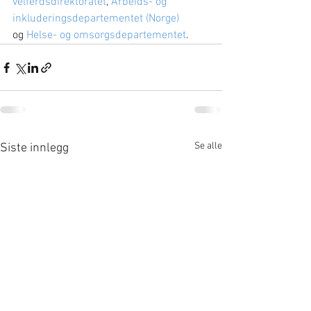
velferdsdirektoratet
, 
Arbeids- og 
inkluderingsdepartementet (Norge)
og 
Helse- og omsorgsdepartementet
.
Se alle
Siste innlegg