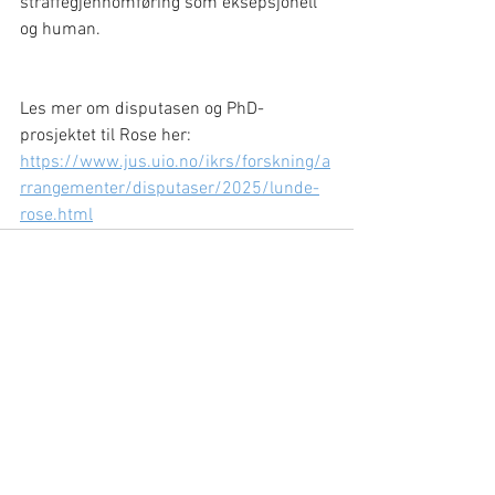
straffegjennomføring som eksepsjonell 
og human.
Les mer om disputasen og PhD-
prosjektet til Rose her: 
https://www.jus.uio.no/ikrs/forskning/a
rrangementer/disputaser/2025/lunde-
rose.html
Se alle
Siste innlegg