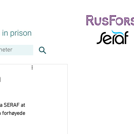
heter
a
n forhøyede 