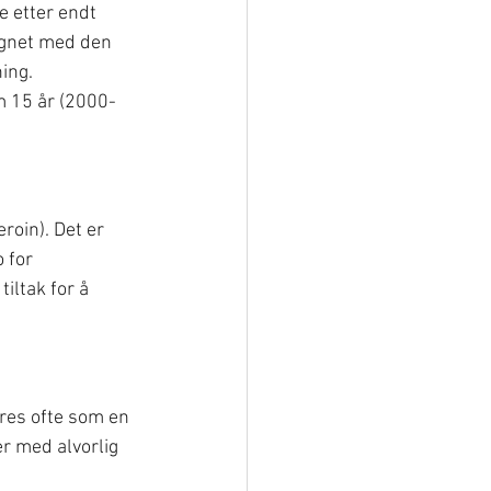
 etter endt 
ignet med den 
ning.
m 15 år (2000-
roin). Det er 
 for 
iltak for å 
.
eres ofte som en 
er med alvorlig 