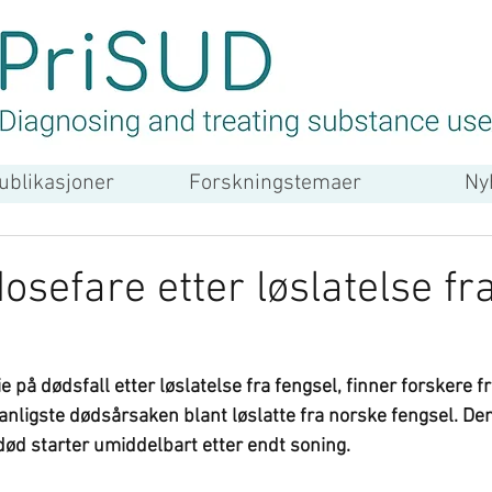
ublikasjoner
Forskningstemaer
Ny
osefare etter løslatelse fr
nligste dødsårsaken blant løslatte fra norske fengsel. De
død starter umiddelbart etter endt soning. 