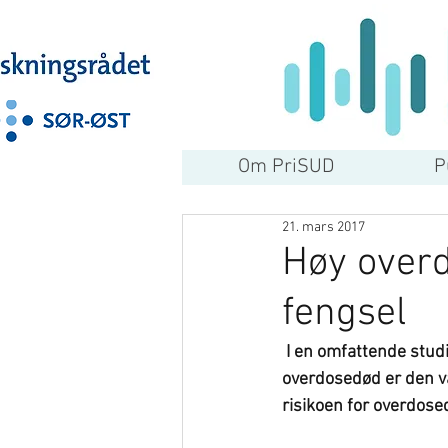
Om PriSUD
P
21. mars 2017
Høy overd
fengsel
 I en omfattende studie på dødsfall etter løslatelse fra fengsel, finner forskere fra SERAF at 
overdosedød er den va
risikoen for overdose