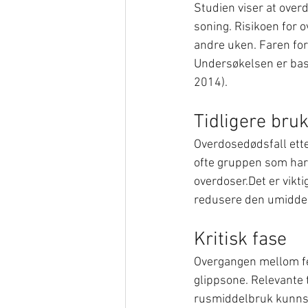
Studien viser at over
soning. Risikoen for
andre uken. Faren for
Undersøkelsen er base
2014).
Tidligere bruk
Overdosedødsfall etter
ofte gruppen som har h
overdoser.Det er vikti
redusere den umiddelb
Kritisk fase
Overgangen mellom fen
glippsone. Relevante t
rusmiddelbruk kunns