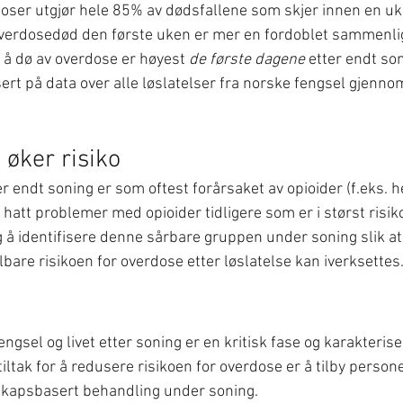
doser utgjør hele 85% av dødsfallene som skjer innen en uke
 overdosedød den første uken er mer en fordoblet sammenl
 å dø av overdose er høyest 
de første dagene
 etter endt so
rt på data over alle løslatelser fra norske fengsel gjenno
 øker risiko
 endt soning er som oftest forårsaket av opioider (f.eks. he
att problemer med opioider tidligere som er i størst risiko
g å identifisere denne sårbare gruppen under soning slik at t
are risikoen for overdose etter løslatelse kan iverksettes
gsel og livet etter soning er en kritisk fase og karakteris
iltak for å redusere risikoen for overdose er å tilby person
kapsbasert behandling under soning.