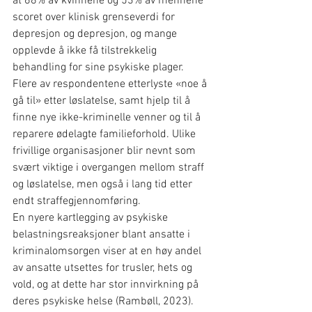
at 68% av kvinnene og 53% av mennene 
scoret over klinisk grenseverdi for 
depresjon og depresjon, og mange 
opplevde å ikke få tilstrekkelig 
behandling for sine psykiske plager. 
Flere av respondentene etterlyste «noe å 
gå til» etter løslatelse, samt hjelp til å 
finne nye ikke-kriminelle venner og til å 
reparere ødelagte familieforhold. Ulike 
frivillige organisasjoner blir nevnt som 
svært viktige i overgangen mellom straff 
og løslatelse, men også i lang tid etter 
endt straffegjennomføring.
En nyere kartlegging av psykiske 
belastningsreaksjoner blant ansatte i 
kriminalomsorgen viser at en høy andel 
av ansatte utsettes for trusler, hets og 
vold, og at dette har stor innvirkning på 
deres psykiske helse (Rambøll, 2023).