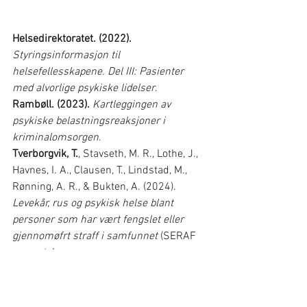
Helsedirektoratet. (2022).
Styringsinformasjon til 
helsefellesskapene. Del III: Pasienter 
med alvorlige psykiske lidelser
.
Rambøll. (2023).
Kartleggingen av 
psykiske belastningsreaksjoner i 
kriminalomsorgen
.
Tverborgvik, T.
, Stavseth, M. R., Lothe, J., 
Havnes, I. A., Clausen, T., Lindstad, M., 
Rønning, A. R., & Bukten, A. (2024). 
Levekår, rus og psykisk helse blant 
personer som har vært fengslet eller 
gjennomøfrt straff i samfunnet
 (SERAF 
rapport, Issue. 
https://www.prisud.no/levekarsrapport
)