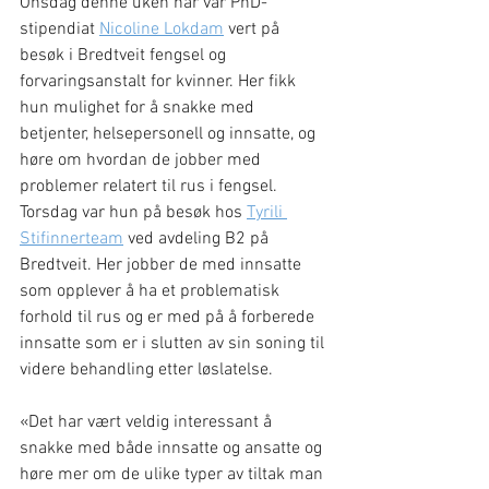
Onsdag denne uken har vår PhD-
stipendiat 
Nicoline Lokdam
 vert på 
besøk i Bredtveit fengsel og 
forvaringsanstalt for kvinner. Her fikk 
hun mulighet for å snakke med 
betjenter, helsepersonell og innsatte, og 
høre om hvordan de jobber med 
problemer relatert til rus i fengsel. 
Torsdag var hun på besøk hos 
Tyrili 
Stifinnerteam
 ved avdeling B2 på 
Bredtveit. Her jobber de med innsatte 
som opplever å ha et problematisk 
forhold til rus og er med på å forberede 
innsatte som er i slutten av sin soning til 
videre behandling etter løslatelse.
«Det har vært veldig interessant å 
snakke med både innsatte og ansatte og 
høre mer om de ulike typer av tiltak man 